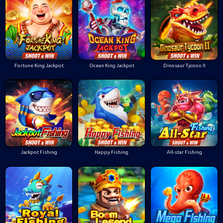
Fortune King Jackpot
Ocean King Jackpot
Dinosaur Tycoon II
Jackpot Fishing
Happy Fishing
All-star Fishing