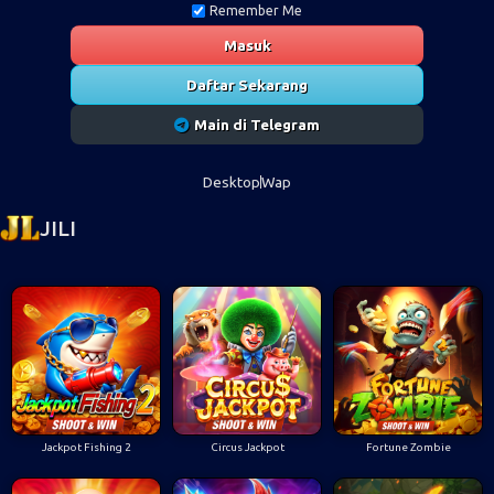
Remember Me
Masuk
Daftar Sekarang
Main di Telegram
Desktop
Wap
JILI
Jackpot Fishing 2
Circus Jackpot
Fortune Zombie