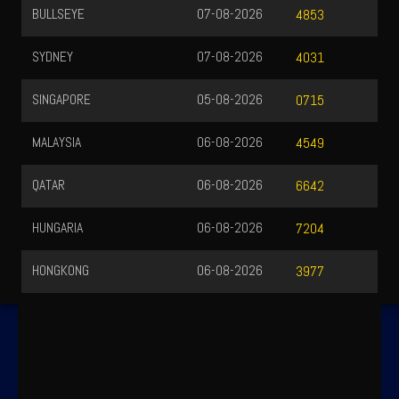
BULLSEYE
07-08-2026
4853
SYDNEY
07-08-2026
4031
SINGAPORE
05-08-2026
0715
MALAYSIA
06-08-2026
4549
QATAR
06-08-2026
6642
HUNGARIA
06-08-2026
7204
HONGKONG
06-08-2026
3977